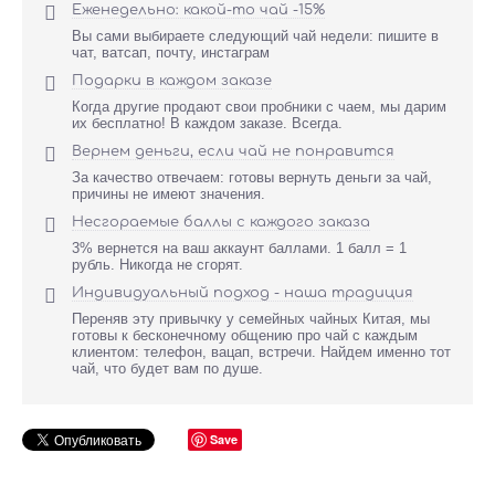

Еженедельно: какой-то чай -15%
Вы сами выбираете следующий чай недели: пишите в
чат, ватсап, почту, инстаграм

Подарки в каждом заказе
Когда другие продают свои пробники с чаем, мы дарим
их бесплатно! В каждом заказе. Всегда.

Вернем деньги, если чай не понравится
За качество отвечаем: готовы вернуть деньги за чай,
причины не имеют значения.

Несгораемые баллы с каждого заказа
3% вернется на ваш аккаунт баллами. 1 балл = 1
рубль. Никогда не сгорят.

Индивидуальный подход - наша традиция
Переняв эту привычку у семейных чайных Китая, мы
готовы к бесконечному общению про чай с каждым
клиентом: телефон, вацап, встречи. Найдем именно тот
чай, что будет вам по душе.
Save