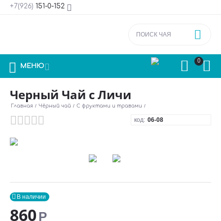
+7(926)
151-0-152



0



МЕНЮ
Черный Чай с Личи
Главная
/
Чёрный чай
/
С фруктами и травами
/
код:
06-08

В наличии
860
Р