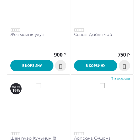
Женьшень улун
Саган Дайля чай
900
750
Р
Р
В КОРЗИНУ

В КОРЗИНУ


В наличии
МИНУС
19%
Шен пуэр Куньмин (8
Лапсанг Сушонг