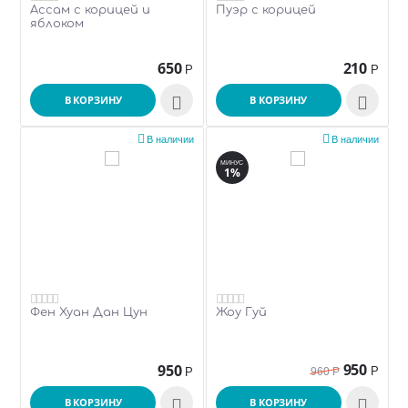
Ассам с корицей и
Пуэр с корицей
яблоком
650
210
Р
Р
В КОРЗИНУ

В КОРЗИНУ



В наличии
В наличии
МИНУС
1%
Фен Хуан Дан Цун
Жоу Гуй
950
950
Р
Р
960
Р
В КОРЗИНУ

В КОРЗИНУ
