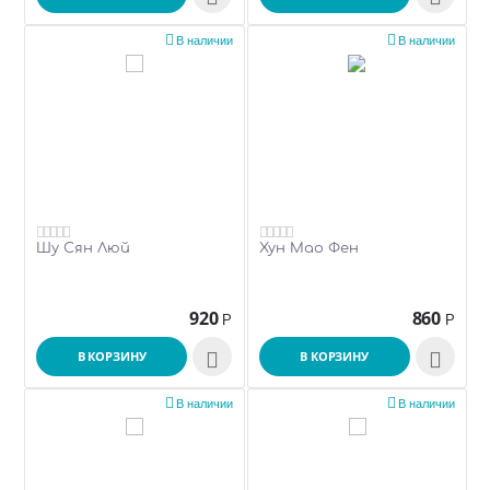


В наличии
В наличии
Шу Сян Люй
Хун Мао Фен
920
860
Р
Р
В КОРЗИНУ

В КОРЗИНУ



В наличии
В наличии