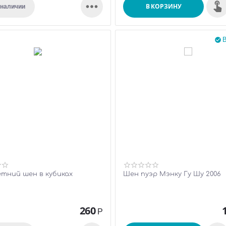

В КОРЗИНУ
 наличии
В

тний шен в кубиках
Шен пуэр Мэнку Гу Шу 2006
260
Р