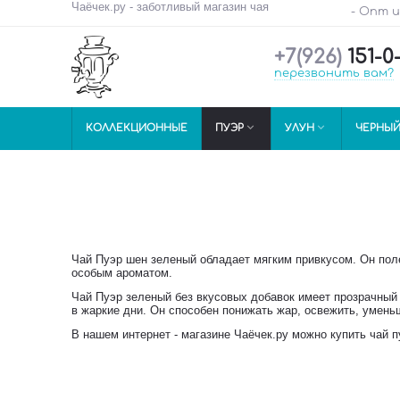
Чаёчек.ру - заботливый магазин чая
- Опт 
+7(926)
151-0
перезвонить вам?


КОЛЛЕКЦИОННЫЕ
ПУЭР
УЛУН
ЧЕРНЫ
Чай Пуэр шен зеленый обладает мягким привкусом. Он пол
особым ароматом.
Чай Пуэр зеленый без вкусовых добавок имеет прозрачный 
в жаркие дни. Он способен понижать жар, освежить, умень
В нашем интернет - магазине Чаёчек.ру можно купить чай 