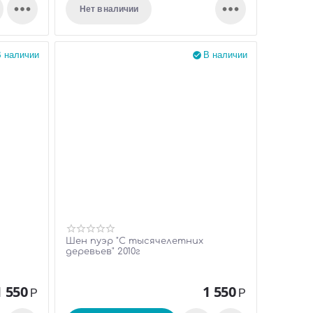


Нет в наличии
 наличии
В наличии

Шен пуэр "С тысячелетних
деревьев" 2010г
1 550
1 550
Р
Р