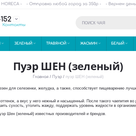
и HORECA -
- Отправка любой город за 350р -
- Вернем день
-152

Контакты





Й
ЗЕЛЕНЫЙ
ТРАВЯНОЙ
ЖАСМИН
БЕЛЫЙ
Пуэр ШЕН (зеленый)
/
/
пуэр ШЕН (зеленый)
Главная
Пуэр
езен для селезенки, желудка, а также, способствует пищеварению лучш
оттенок, а вкус у него нежный и насыщенный. После такого чаепития во
шить сухость, утолить жажду, поддержать уровень жидкости в организме
пуэр Шен (зеленый) известных производителей и брендов.