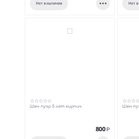

Нет в наличии
Нет в
Шен пуэр 5 лет кирпич
Шен пуэ
800
Р