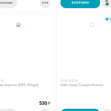

В КОРЗИНУ
 наличии
В

р кирпич (2013, Юндэ)
Шен пуэр Сишуанбанна
530
Р