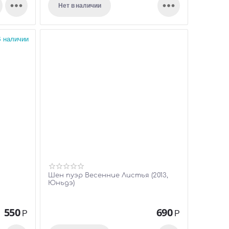


Нет в наличии
 наличии
Шен пуэр Весенние Листья (2013,
Юньдэ)
550
690
Р
Р