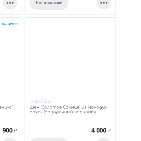


Нет в наличии
 наличии
еникс"
Шен "Золотое Солнце" из молодых
почек (подарочный вариант)
1 900
4 000
Р
Р