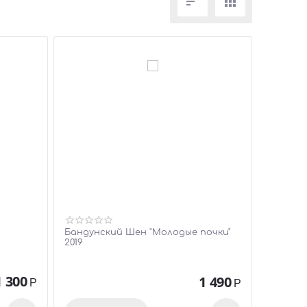


Бандунский Шен "Молодые почки"
2019
1 300
1 490
Р
Р