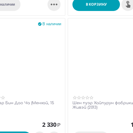

В КОРЗИНУ
 наличии
В наличии

р Бин Дао Ча (Менхай, 15
Шен пуэр Хайпурун фабрики
Живэй (2013)
2 330
Р