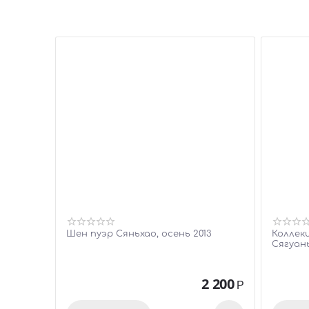
Шен пуэр Сяньхао, осень 2013
Коллек
Сягуан
2 200
Р