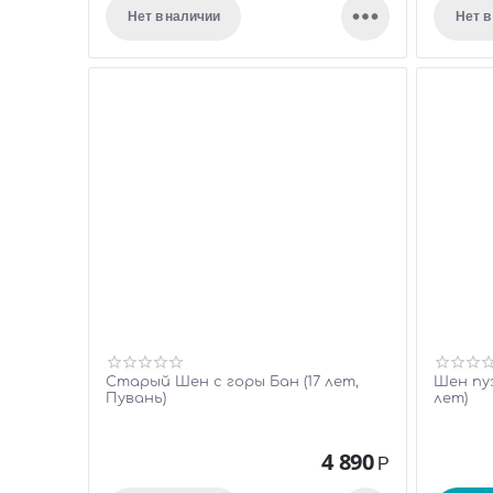

Нет в наличии
Нет в
Старый Шен с горы Бан (17 лет,
Шен пуэ
Пувань)
лет)
4 890
Р