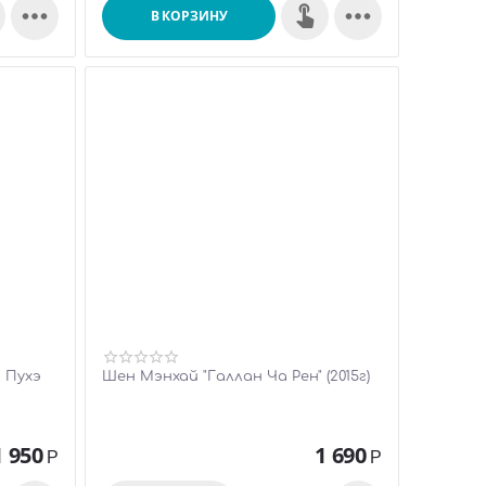


В КОРЗИНУ
 Пухэ
Шен Мэнхай "Галлан Ча Рен" (2015г)
1 950
1 690
Р
Р