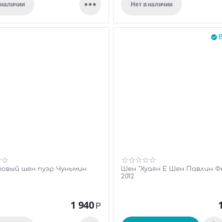

 наличии
Нет в наличии
В

овый шен пуэр Чуньмин
Шен "Хуаян Е Шен Павлин Ф
2012
1 940
Р