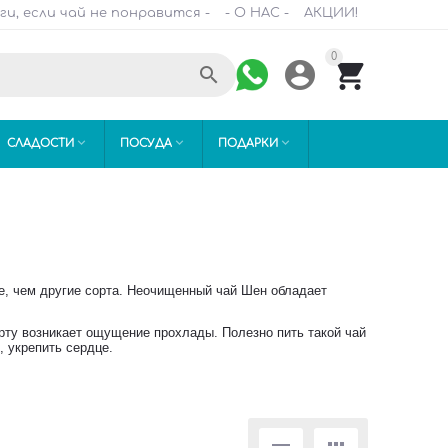
ги, если чай не понравится -
- О НАС -
АКЦИИ!
0






СЛАДОСТИ
ПОСУДА
ПОДАРКИ
е, чем другие сорта. Неочищенный чай Шен обладает
 рту возникает ощущение прохлады. Полезно пить такой чай
, укрепить сердце.