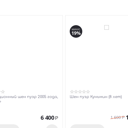
МИНУС
19%
ционный шен пуэр 2005 года,
Шен пуэр Куньмин (8 лет)
ь
6 400
1 600
Р
Р