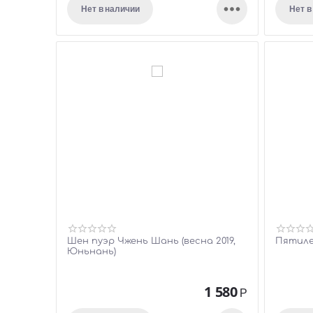

Нет в наличии
Нет в
Шен пуэр Чжень Шань (весна 2019,
Пятиле
Юньнань)
1 580
Р