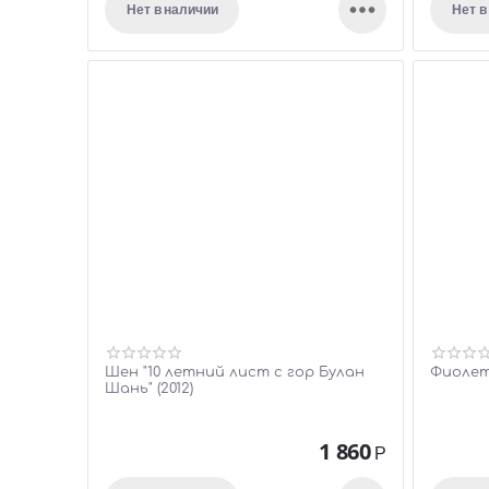

Нет в наличии
Нет в
Шен "10 летний лист с гор Булан
Фиолет
Шань" (2012)
1 860
Р