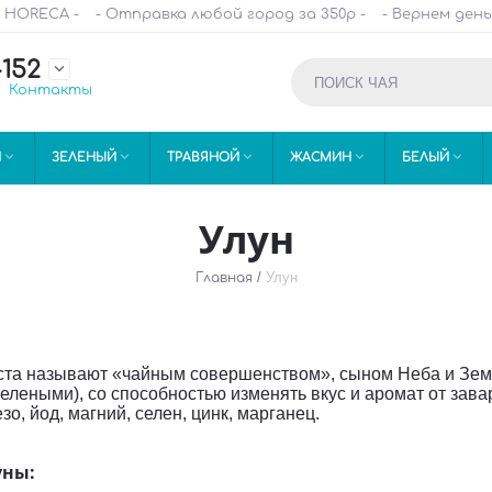
и HORECA -
- Отправка любой город за 350р -
- Вернем день
-152

Контакты





Й
ЗЕЛЕНЫЙ
ТРАВЯНОЙ
ЖАСМИН
БЕЛЫЙ
Улун
/
Улун
Главная
оста называют «чайным совершенством», сыном Неба и Зем
еными), со способностью изменять вкус и аромат от заварк
езо, йод, магний, селен, цинк, марганец.
уны: