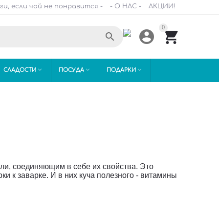
ги, если чай не понравится -
- О НАС -
АКЦИИ!
0






СЛАДОСТИ
ПОСУДА
ПОДАРКИ
ли, соединяющим в себе их свойства. Это
и к заварке. И в них куча полезного - витамины