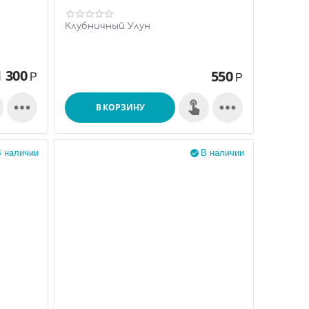
Клубничный Улун
1 300
550
Р
Р


В КОРЗИНУ
 наличии
В наличии
