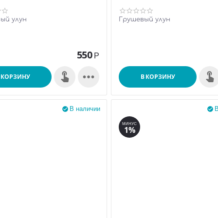
ый улун
Грушевый улун
550
Р

 КОРЗИНУ
В КОРЗИНУ
В наличии
В


МИНУС
1%