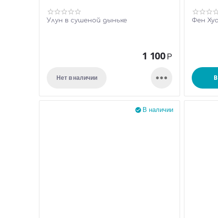
Улун в сушеной дыньке
Фен Ху
1 100
Р

В
Нет в наличии
В наличии
