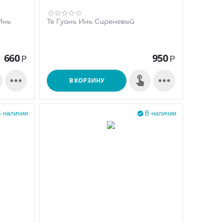
Инь
Те Гуань Инь Сиреневый
660
950
Р
Р


В КОРЗИНУ
 наличии
В наличии
