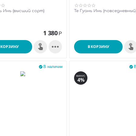
ь Инь (высший сорт)
Те Гуань Инь (повседневный
1 380
Р

 КОРЗИНУ
В КОРЗИНУ
В наличии
В


МИНУС
4%