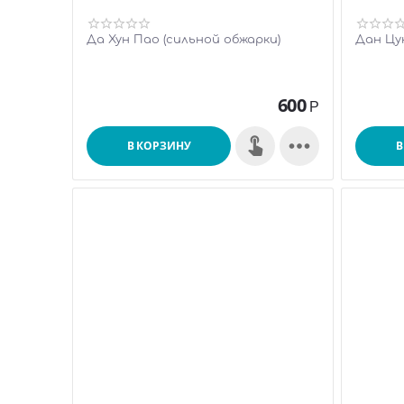
Да Хун Пао (сильной обжарки)
Дан Цу
600
Р

В КОРЗИНУ
В