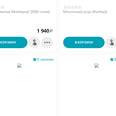
ёмная Материя" (250+ гамк)
Молочный улун (Китай)
1 940
Р

 КОРЗИНУ
В КОРЗИНУ
В наличии
В

