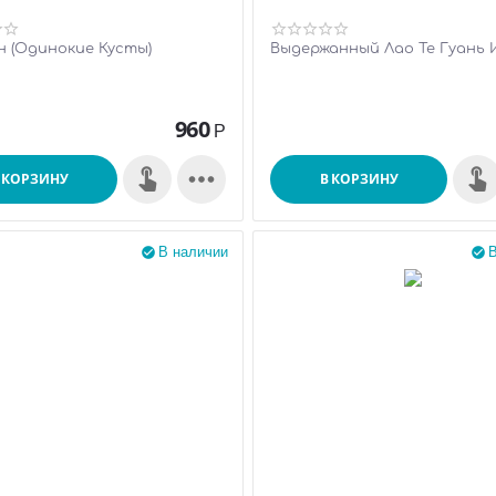
н (Одинокие Кусты)
Выдержанный Лао Те Гуань 
960
Р

 КОРЗИНУ
В КОРЗИНУ
В наличии
В

