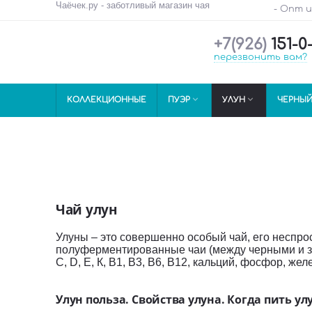
Чаёчек.ру - заботливый магазин чая
- Опт 
+7(926)
151-0
перезвонить вам?


КОЛЛЕКЦИОННЫЕ
ПУЭР
УЛУН
ЧЕРНЫ
Чай улун
Улуны – это совершенно особый чай, его неспр
полуферментированные чаи (между черными и зел
С, D, E, К, В1, В3, В6, В12, кальций, фосфор, жел
Улун польза. Свойства улуна. Когда пить ул