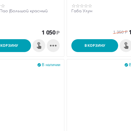
 Пао (Большой красный
Габа Улун
1 050
1 350
Р
Р

 КОРЗИНУ
В КОРЗИНУ
В наличии
В

