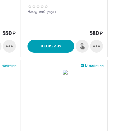
Ягодный улун
550
580
Р
Р


В КОРЗИНУ
 наличии
В наличии
