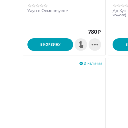
Улун с Османтусом
Да Хун
халат)
780
Р

В КОРЗИНУ
В
В наличии
