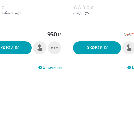
ан Дан Цун
Жоу Гуй
950
960
Р

 КОРЗИНУ
В КОРЗИНУ
В наличии
В

