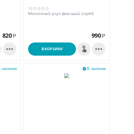
Молочный улун (высший сорт)
820
990
Р
Р


В КОРЗИНУ
 наличии
В наличии
