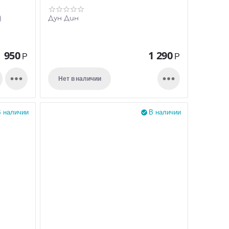
)
Дун Дин
950
1 290
Р
Р


Нет в наличии
 наличии
В наличии
