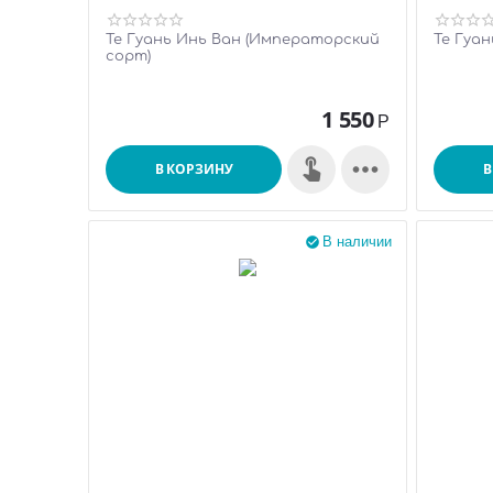
Те Гуань Инь Ван (Императорский
Те Гуан
сорт)
1 550
Р

В КОРЗИНУ
В
В наличии
