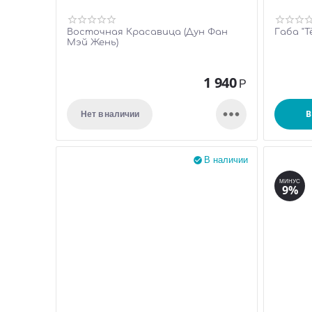
Восточная Красавица (Дун Фан
Габа "Т
Мэй Жень)
1 940
Р

В
Нет в наличии
В наличии

МИНУС
9%