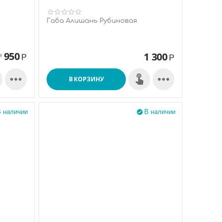
Габа Алишань Рубиновая
950
1 300
Р
Р
Р


В КОРЗИНУ
 наличии
В наличии
