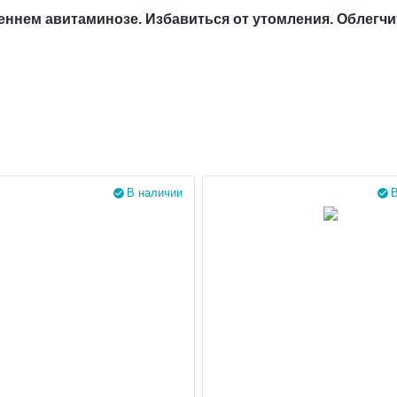
еннем авитаминозе. Избавиться от утомления. Облегчи
В наличии
В

