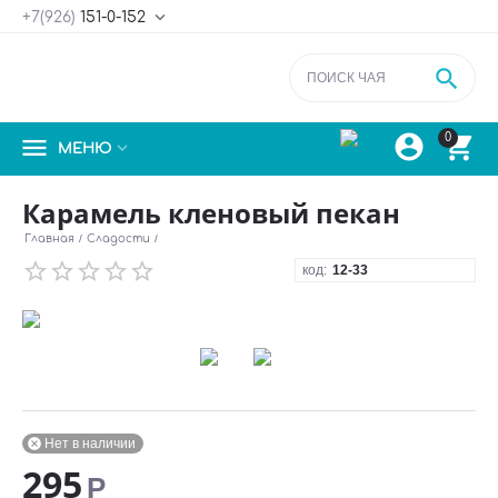

+7(926)
151-0-152



0


МЕНЮ
Карамель кленовый пекан
Главная
/
Сладости
/
код:
12-33
Нет в наличии

295
Р