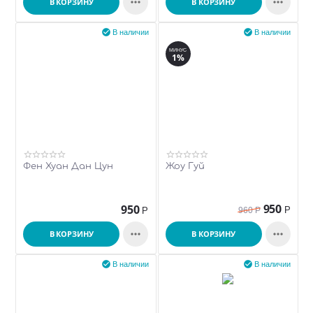


В КОРЗИНУ
В КОРЗИНУ


В наличии
В наличии
МИНУС
1%
Фен Хуан Дан Цун
Жоу Гуй
950
950
Р
Р
960
Р


В КОРЗИНУ
В КОРЗИНУ


В наличии
В наличии