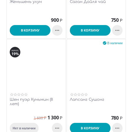
Женьшень улун
Саган Дайля чай
900
750
Р
Р


В КОРЗИНУ
В КОРЗИНУ

В наличии
МИНУС
19%
Шен пуэр Куньмин (8
Лапсанг Сушонг
лет)
1 300
780
Р
1 600
Р
Р


В КОРЗИНУ
Нет в наличии