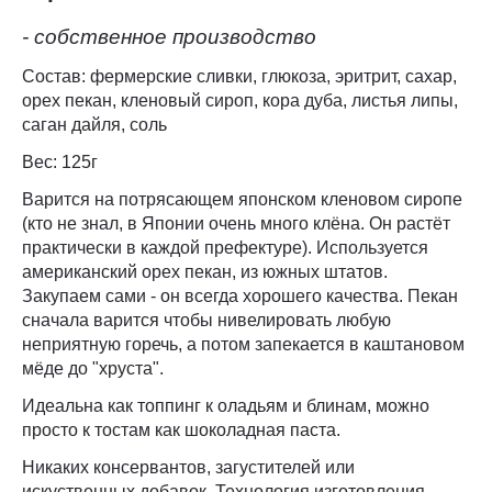
- собственное производство
Состав: фермерские сливки, глюкоза, эритрит, сахар,
орех пекан, кленовый сироп, кора дуба, листья липы,
саган дайля, соль
Вес: 125г
Варится на потрясающем японском кленовом сиропе
(кто не знал, в Японии очень много клёна. Он растёт
практически в каждой префектуре). Используется
американский орех пекан, из южных штатов.
Закупаем сами - он всегда хорошего качества. Пекан
сначала варится чтобы нивелировать любую
неприятную горечь, а потом запекается в каштановом
мёде до "хруста".
Идеальна как топпинг к оладьям и блинам, можно
просто к тостам как шоколадная паста.
Никаких консервантов, загустителей или
искуственных добавок. Технология изготовления