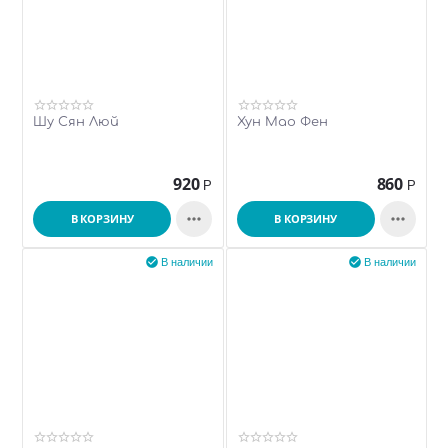
Шу Сян Люй
Хун Мао Фен
920
860
Р
Р


В КОРЗИНУ
В КОРЗИНУ


В наличии
В наличии