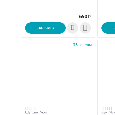
650
Р

В КОРЗИНУ
В

В наличии
Шу Сян Люй
Хун Ма