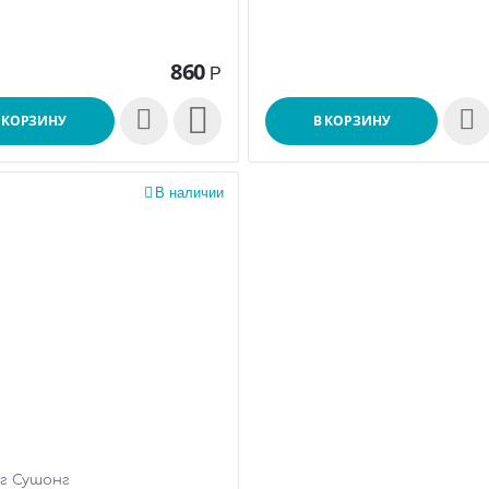
860
Р

 КОРЗИНУ
В КОРЗИНУ

В наличии
г Сушонг