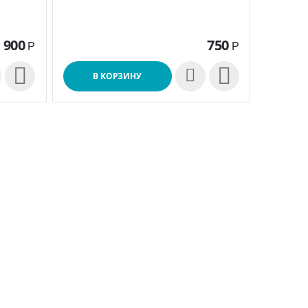
900
750
Р
Р


В КОРЗИНУ