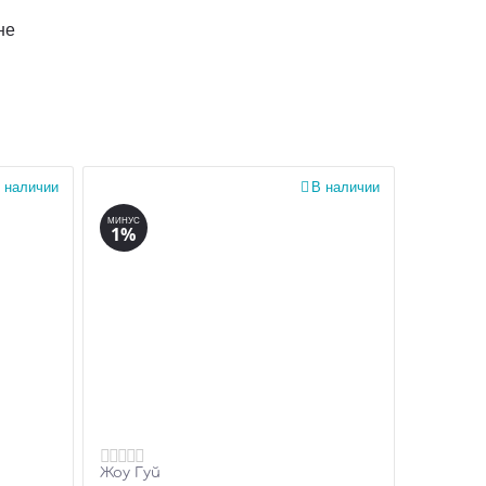
не
 наличии

В наличии
МИНУС
1%
Жоу Гуй