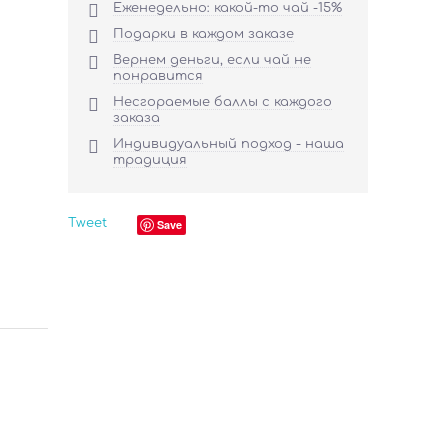

Еженедельно: какой-то чай -15%

Подарки в каждом заказе

Вернем деньги, если чай не
понравится

Несгораемые баллы с каждого
заказа

Индивидуальный подход - наша
традиция
Tweet
Save