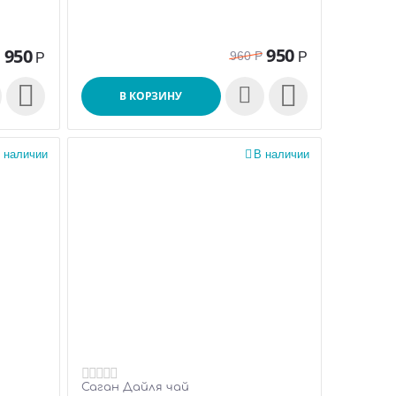
950
950
960
Р
Р
Р


В КОРЗИНУ
 наличии

В наличии
Саган Дайля чай