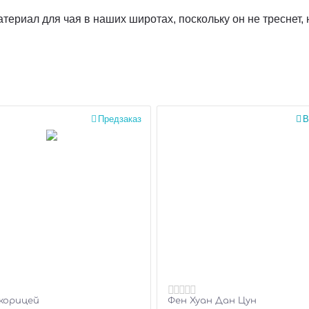
териал для чая в наших широтах, поскольку он не треснет, 

Предзаказ

В
 корицей
Фен Хуан Дан Цун