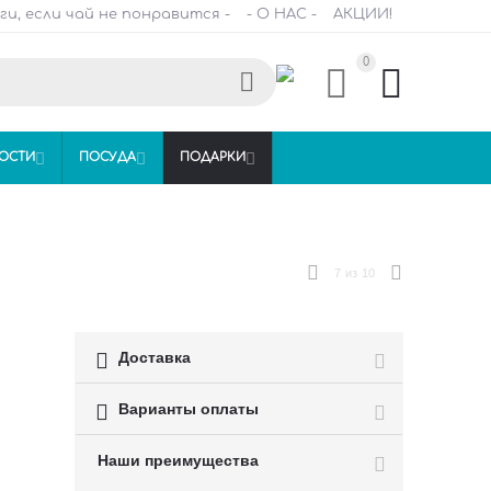
ги, если чай не понравится -
- О НАС -
АКЦИИ!
0



ОСТИ

ПОСУДА

ПОДАРКИ

7
из
10

Доставка

Варианты оплаты
Наши преимущества