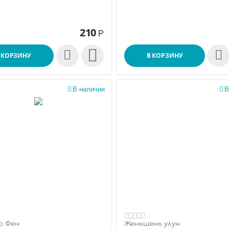
210
Р

 КОРЗИНУ
В КОРЗИНУ

В наличии

В
о Фен
Женьшень улун