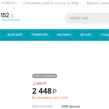
и HORECA -
- Отправка любой город за 350р -
- Вернем день
-152

Контакты
ЗЕЛЕНЫЙ

ТРАВЯНОЙ

ЖАСМИН

БЕЛЫЙ

СЛАД

Нет в наличии
2 880
Р
2 448
Р
Вы экономите:
(
%)
432
Р
15
Цена в баллах:
2448 баллов