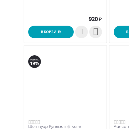
920
Р

В КОРЗИНУ
В
МИНУС
19%
Шен пуэр Куньмин (8 лет)
Лапсан