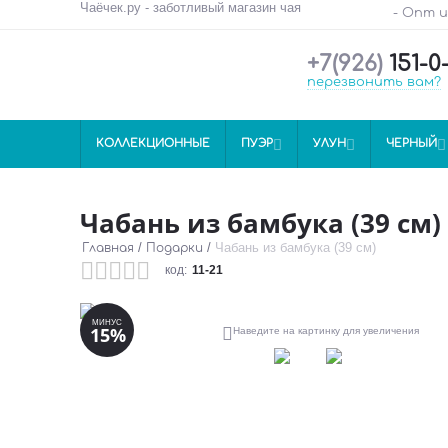
Чаёчек.ру - заботливый магазин чая
- Опт 
+7(926)
151-0
перезвонить вам?
КОЛЛЕКЦИОННЫЕ
ПУЭР

УЛУН

ЧЕРНЫЙ

Чабань из бамбука (39 см)
/
/
Чабань из бамбука (39 см)
Главная
Подарки
код:
11-21
МИНУС
15%

Наведите на картинку для увеличения