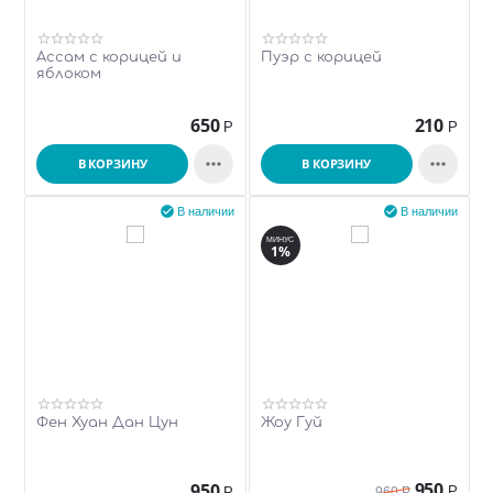
Ассам с корицей и
Пуэр с корицей
яблоком
650
210
Р
Р


В КОРЗИНУ
В КОРЗИНУ


В наличии
В наличии
МИНУС
1%
Фен Хуан Дан Цун
Жоу Гуй
950
950
Р
Р
960
Р