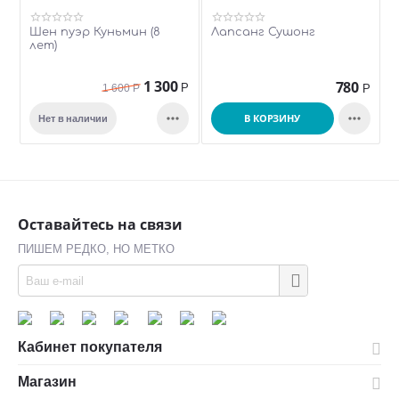
Шен пуэр Куньмин (8
Лапсанг Сушонг
лет)
1 300
780
Р
1 600
Р
Р


В КОРЗИНУ
Нет в наличии
Оставайтесь на связи
ПИШЕМ РЕДКО, НО МЕТКО
Кабинет покупателя
Магазин