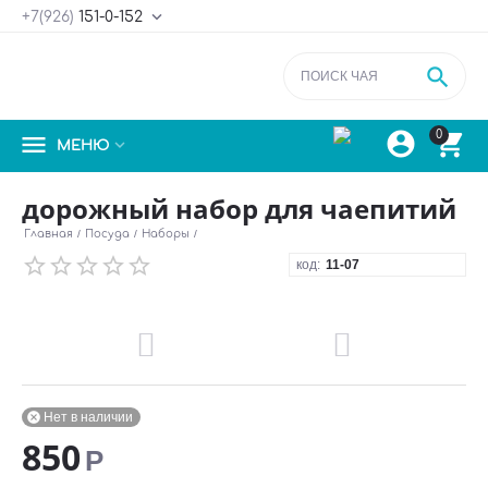

+7(926)
151-0-152



0


МЕНЮ
дорожный набор для чаепитий
Главная
/
Посуда
/
Наборы
/
код:
11-07
Нет в наличии

850
Р