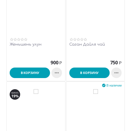
Женьшень улун
Саган Дайля чай
900
750
Р
Р


В КОРЗИНУ
В КОРЗИНУ

В наличии
МИНУС
19%