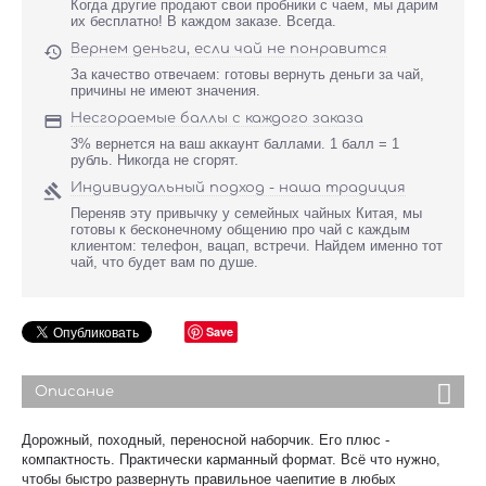
Когда другие продают свои пробники с чаем, мы дарим
их бесплатно! В каждом заказе. Всегда.
Вернем деньги, если чай не понравится

За качество отвечаем: готовы вернуть деньги за чай,
причины не имеют значения.
Несгораемые баллы с каждого заказа

3% вернется на ваш аккаунт баллами. 1 балл = 1
рубль. Никогда не сгорят.
Индивидуальный подход - наша традиция

Переняв эту привычку у семейных чайных Китая, мы
готовы к бесконечному общению про чай с каждым
клиентом: телефон, вацап, встречи. Найдем именно тот
чай, что будет вам по душе.
Save
Описание
Дорожный, походный, переносной наборчик. Его плюс -
компактность. Практически карманный формат. Всё что нужно,
чтобы быстро развернуть правильное чаепитие в любых