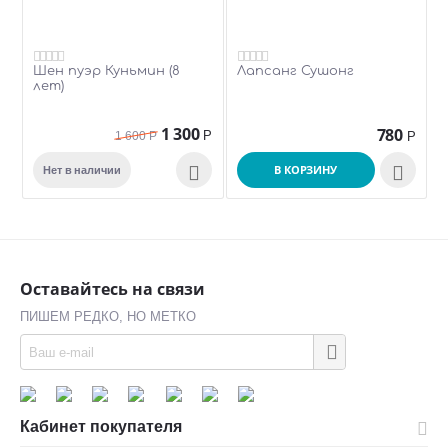
Шен пуэр Куньмин (8
Лапсанг Сушонг
лет)
1 300
780
Р
1 600
Р
Р

В КОРЗИНУ

Нет в наличии
Оставайтесь на связи
ПИШЕМ РЕДКО, НО МЕТКО
Кабинет покупателя