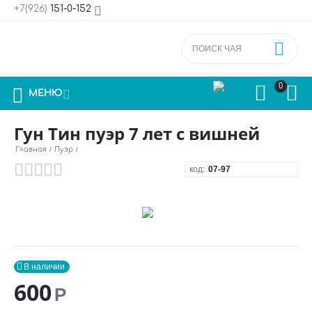
+7(926)
151-0-152



0



МЕНЮ
Гун Тин пуэр 7 лет с вишней
Главная
/
Пуэр
/
код:
07-97

В наличии
600
Р