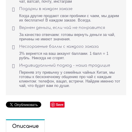
чат, ватсап, почту, инстаграм

Подарки в каждом заказе
Когда другие продают свои пробники с чаем, мы дарим
их бесплатно! В каждом заказе. Всегда.

Вернем деньги, если чай не понравится
За качество отвечаем: готовы вернуть деньги за чай,
причины не имеют значения.

Несгораемые баллы с каждого заказа
3% вернется на ваш аккаунт баллами. 1 балл = 1
рубль. Никогда не сгорят.

Индивидуальный подход - наша традиция
Переняв эту привычку у семейных чайных Китая, мы
готовы к бесконечному общению про чай с каждым
клиентом: телефон, вацап, встречи. Найдем именно тот
чай, что будет вам по душе.
Save
Описание