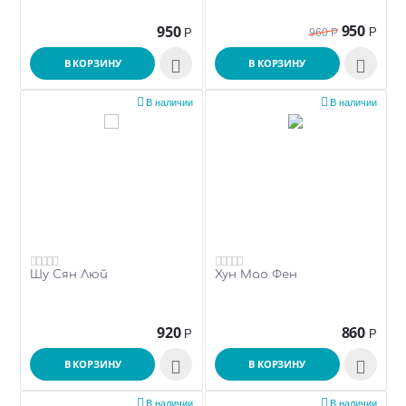
950
950
Р
Р
960
Р
В КОРЗИНУ

В КОРЗИНУ



В наличии
В наличии
Шу Сян Люй
Хун Мао Фен
920
860
Р
Р
В КОРЗИНУ

В КОРЗИНУ



В наличии
В наличии