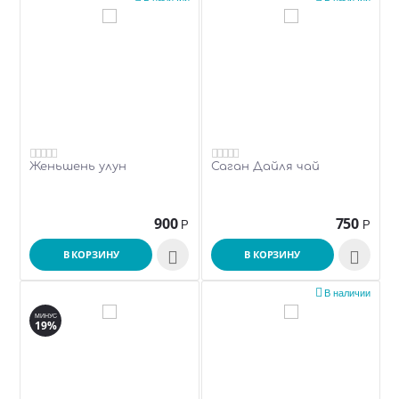
Женьшень улун
Саган Дайля чай
900
750
Р
Р
В КОРЗИНУ

В КОРЗИНУ


В наличии
МИНУС
19%