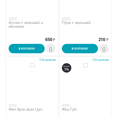
Ассам с корицей и
Пуэр с корицей
яблоком
650
210
Р
Р
В КОРЗИНУ

В КОРЗИНУ



В наличии
В наличии
МИНУС
1%
Фен Хуан Дан Цун
Жоу Гуй