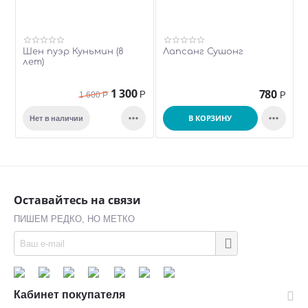
Шен пуэр Куньмин (8
Лапсанг Сушонг
лет)
1 300
780
Р
1 600
Р
Р


В КОРЗИНУ
Нет в наличии
Оставайтесь на связи
ПИШЕМ РЕДКО, НО МЕТКО
Кабинет покупателя