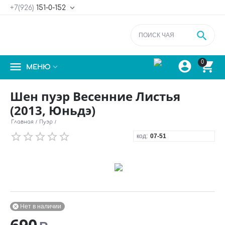

+7(926)
151-0-152



0


МЕНЮ
Шен пуэр Весенние Листья
(2013, Юньдэ)
Главная
/
Пуэр
/
код:
07-51
Нет в наличии

690