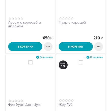
Ассам с корицей и
Пуэр с корицей
яблоком
650
210
Р
Р


В КОРЗИНУ
В КОРЗИНУ


В наличии
В наличии
МИНУС
1%
Фен Хуан Дан Цун
Жоу Гуй