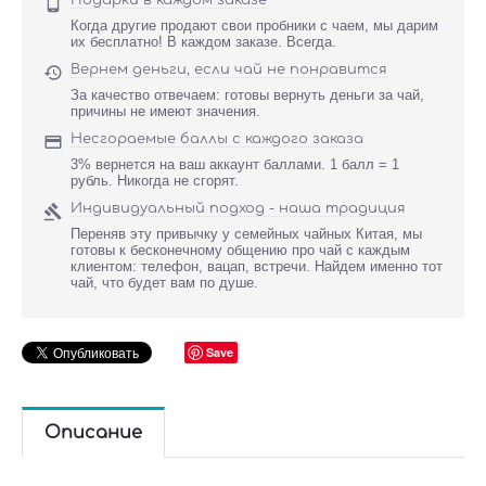
Подарки в каждом заказе

Когда другие продают свои пробники с чаем, мы дарим
их бесплатно! В каждом заказе. Всегда.
Вернем деньги, если чай не понравится

За качество отвечаем: готовы вернуть деньги за чай,
причины не имеют значения.
Несгораемые баллы с каждого заказа

3% вернется на ваш аккаунт баллами. 1 балл = 1
рубль. Никогда не сгорят.
Индивидуальный подход - наша традиция

Переняв эту привычку у семейных чайных Китая, мы
готовы к бесконечному общению про чай с каждым
клиентом: телефон, вацап, встречи. Найдем именно тот
чай, что будет вам по душе.
Save
Описание