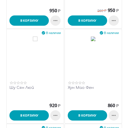
950
950
Р
Р
960
Р


В КОРЗИНУ
В КОРЗИНУ


В наличии
В наличии
Шу Сян Люй
Хун Мао Фен
920
860
Р
Р


В КОРЗИНУ
В КОРЗИНУ


В наличии
В наличии