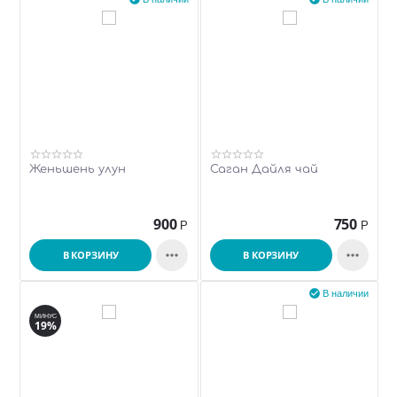
Женьшень улун
Саган Дайля чай
900
750
Р
Р


В КОРЗИНУ
В КОРЗИНУ

В наличии
МИНУС
19%