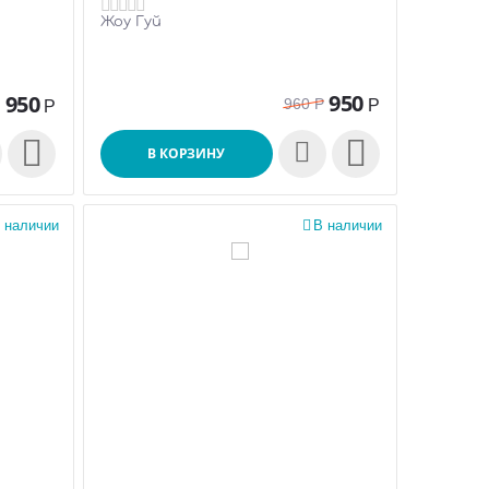
Жоу Гуй
950
950
960
Р
Р
Р


В КОРЗИНУ
 наличии

В наличии