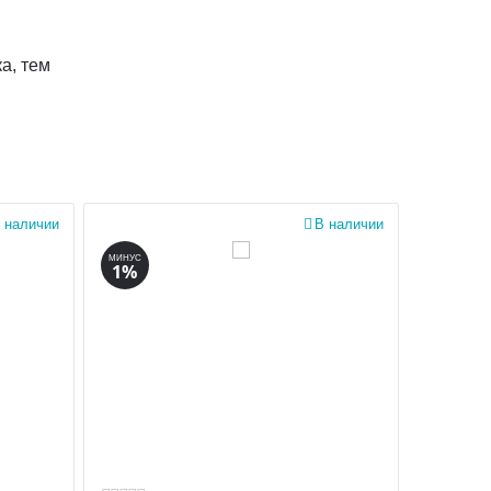
а, тем
 наличии

В наличии
МИНУС
1%