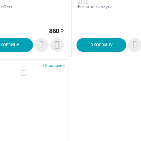
о Фен
Женьшень улун
860
Р

 КОРЗИНУ
В КОРЗИНУ

В наличии