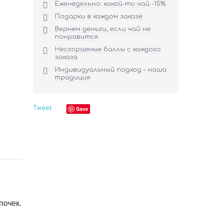

Еженедельно: какой-то чай -15%

Подарки в каждом заказе

Вернем деньги, если чай не
понравится

Несгораемые баллы с каждого
заказа

Индивидуальный подход - наша
традиция
Tweet
Save
почек.