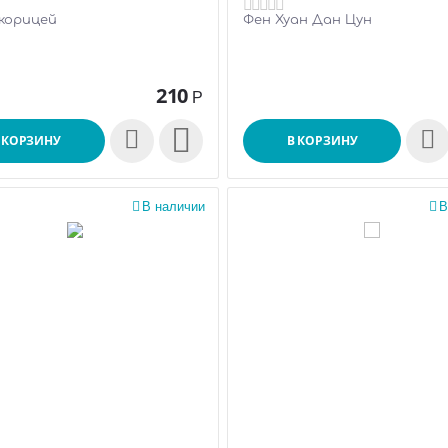
 корицей
Фен Хуан Дан Цун
210
Р

 КОРЗИНУ
В КОРЗИНУ

В наличии

В