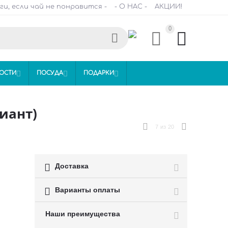
ги, если чай не понравится -
- О НАС -
АКЦИИ!
0



ОСТИ

ПОСУДА

ПОДАРКИ

иант)
7
из
20

Доставка

Варианты оплаты
Наши преимущества