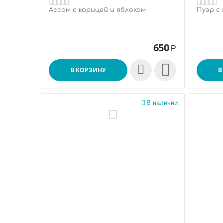
Ассам с корицей и яблоком
Пуэр с
650
Р

В КОРЗИНУ
В

В наличии