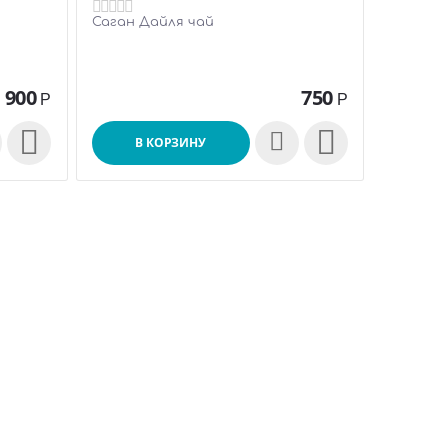
Саган Дайля чай
900
750
Р
Р


В КОРЗИНУ