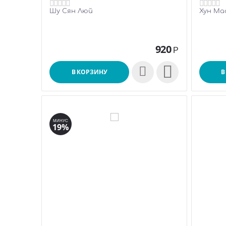
Шу Сян Люй
Хун Ма
920
Р

В КОРЗИНУ
В
МИНУС
19%