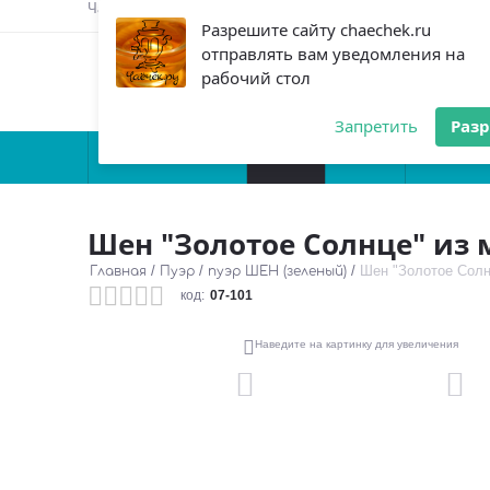
Чаёчек.ру - заботливый магазин чая
- Опт 
Разрешите сайту chaechek.ru
отправлять вам уведомления на
+7(926)
151-0
рабочий стол
перезвонить вам?
Запретить
Раз
КОЛЛЕКЦИОННЫЕ
ПУЭР

УЛУН

ЧЕРНЫЙ

Шен "Золотое Солнце" из 
/
/
/
Шен "Золотое Солн
Главная
Пуэр
пуэр ШЕН (зеленый)
код:
07-101

Наведите на картинку для увеличения