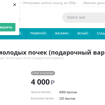
×
и HORECA -
- Отправка любой город за 350р -
- Вернем день
-152

Контакты
решить
ЗЕЛЕНЫЙ

ТРАВЯНОЙ

ЖАСМИН

БЕЛЫЙ

СЛАД
молодых почек (подарочный вар
це" из молодых почек (подарочный вариант)

Нет в наличии
4 000
Р
Цена в баллах:
4000 баллов
Бонусные баллы:
120 баллов