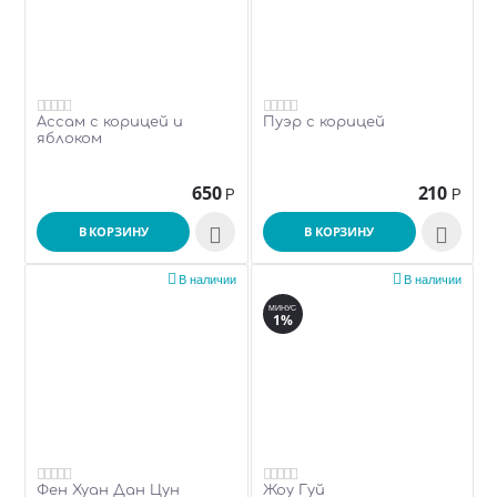
Ассам с корицей и
Пуэр с корицей
яблоком
650
210
Р
Р
В КОРЗИНУ

В КОРЗИНУ



В наличии
В наличии
МИНУС
1%
Фен Хуан Дан Цун
Жоу Гуй