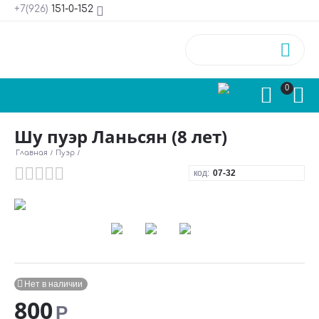
+7(926)
151-0-152



0

Шу пуэр Ланьсян (8 лет)
Главная
/
Пуэр
/
код:
07-32

Нет в наличии
800
Р