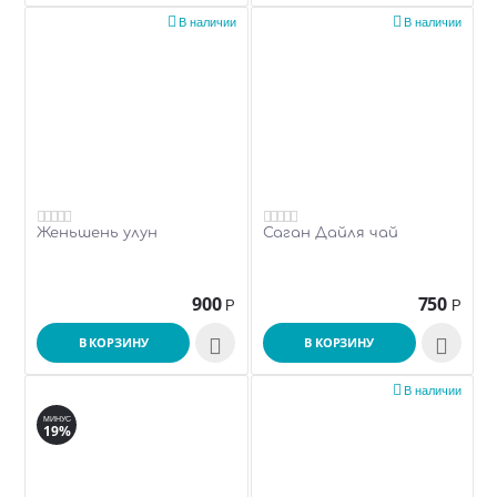


В наличии
В наличии
Женьшень улун
Саган Дайля чай
900
750
Р
Р
В КОРЗИНУ

В КОРЗИНУ


В наличии
МИНУС
19%