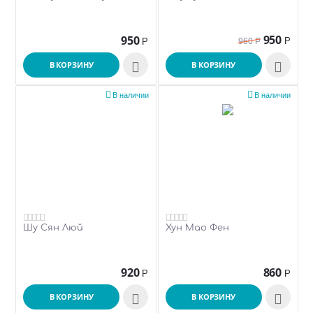
950
950
Р
Р
960
Р
В КОРЗИНУ

В КОРЗИНУ



В наличии
В наличии
Шу Сян Люй
Хун Мао Фен
920
860
Р
Р
В КОРЗИНУ

В КОРЗИНУ
