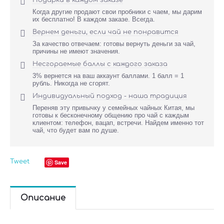

Подарки в каждом заказе
Когда другие продают свои пробники с чаем, мы дарим
их бесплатно! В каждом заказе. Всегда.

Вернем деньги, если чай не понравится
За качество отвечаем: готовы вернуть деньги за чай,
причины не имеют значения.

Несгораемые баллы с каждого заказа
3% вернется на ваш аккаунт баллами. 1 балл = 1
рубль. Никогда не сгорят.

Индивидуальный подход - наша традиция
Переняв эту привычку у семейных чайных Китая, мы
готовы к бесконечному общению про чай с каждым
клиентом: телефон, вацап, встречи. Найдем именно тот
чай, что будет вам по душе.
Tweet
Save
Описание