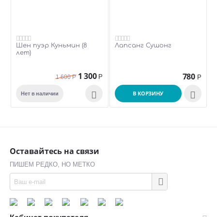
Шен пуэр Куньмин (8
Лапсанг Сушонг
лет)
1 300
780
Р
1 600
Р
Р

В КОРЗИНУ

Нет в наличии
Оставайтесь на связи
ПИШЕМ РЕДКО, НО МЕТКО