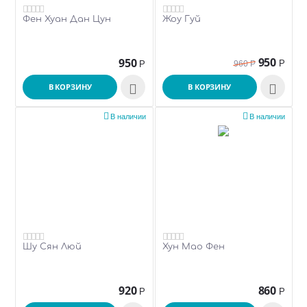
Фен Хуан Дан Цун
Жоу Гуй
950
950
Р
Р
960
Р
В КОРЗИНУ

В КОРЗИНУ



В наличии
В наличии
Шу Сян Люй
Хун Мао Фен
920
860
Р
Р