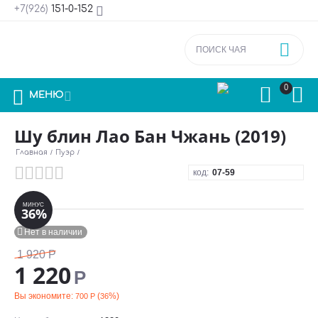
+7(926)
151-0-152



0



МЕНЮ
Шу блин Лао Бан Чжань (2019)
Главная
/
Пуэр
/
код:
07-59
МИНУС
36%

Нет в наличии
1 920
Р
1 220
Р
Вы экономите:
(
%)
700
Р
36