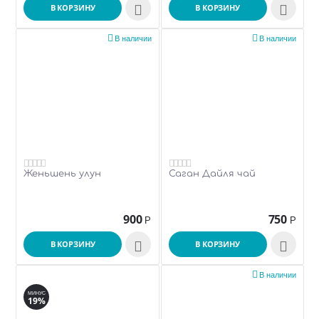
В КОРЗИНУ

В КОРЗИНУ



В наличии
В наличии
Женьшень улун
Саган Дайля чай
900
750
Р
Р
В КОРЗИНУ

В КОРЗИНУ


В наличии
МИНУС
19%