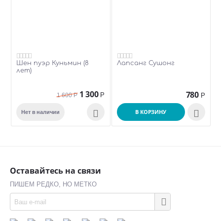
Шен пуэр Куньмин (8
Лапсанг Сушонг
лет)
1 300
780
Р
1 600
Р
Р

В КОРЗИНУ

Нет в наличии
Оставайтесь на связи
ПИШЕМ РЕДКО, НО МЕТКО