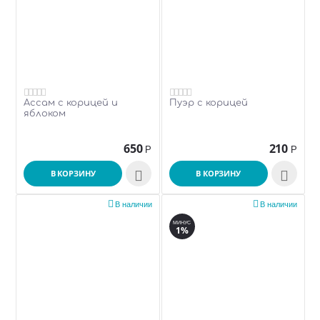
Ассам с корицей и
Пуэр с корицей
яблоком
650
210
Р
Р
В КОРЗИНУ

В КОРЗИНУ



В наличии
В наличии
МИНУС
1%