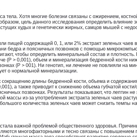
а тела. Хотя многие болезни связаны с ожирением, костн
 образом, цель данного исследования определить влияние э
растущих худых и генетически жирных, самцов мышей с недо
ли пищей содержащей 0, 1, или 2% экстракт зеленых чаев в
кани бедра и поясничных позвонков с помощью микрокомпь
игают, чтобы определить минеральный состав и плотность.
е (P > 0,001), объем и минерализация бедренной кости ниже
вонках (Р > 001). Ни генотип, ни лечение не повлияли на м
твует о нормальной минерализации.
 к сокращению длины бедренной кости, объема и содержан
001), а также приводит к снижению объема губчатой ​​кости/
оясничных позвонках. Результаты показывают, что лептин не
ной массы из-за употребления экстракта зеленых чаев рас
 большого количества зеленых чаев может снизить темпы н
 стала важной проблемой общественного здоровья. Причин
ляются многофакторными и тесно связаны с повышением 
 Избыточная масса тела способствует развитию сердечно-с