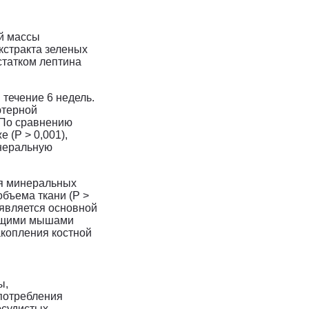
ой массы
кстракта зеленых
статком лептина
 течение 6 недель.
ютерной
 По сравнению
 (P > 0,001),
инеральную
ия минеральных
объема ткани (P >
 является основной
тущими мышами
акопления костной
ы,
потребления
осудистых