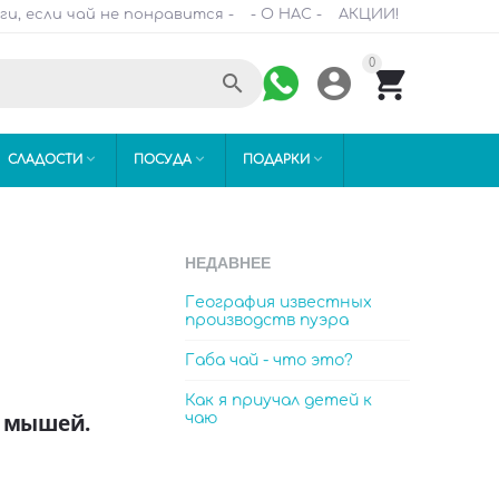
ги, если чай не понравится -
- О НАС -
АКЦИИ!
0






СЛАДОСТИ
ПОСУДА
ПОДАРКИ
НЕДАВНЕЕ
География известных
производств пуэра
Габа чай - что это?
Как я приучал детей к
в мышей.
чаю