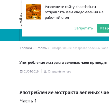
Чаёчек.ру - заботливый магазин чая
- Опт 
Разрешите сайту chaechek.ru
отправлять вам уведомления на
+7(926)
151-0
рабочий стол
перезвонить вам?
Запретить
Раз


КОЛЛЕКЦИОННЫЕ
ПУЭР
УЛУН
ЧЕРНЫ
/
/
Употребление экстракта зеленых чаев
Главная
Статьи
Употребление экстракта зеленых чаев приводит 


01/04/2019
Старший по чаю
Употребление экстракта зеленых ча
Часть 1