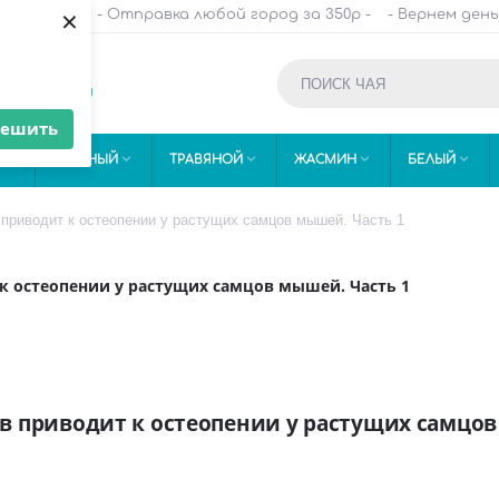
×
и HORECA -
- Отправка любой город за 350р -
- Вернем день
-152

Контакты
решить





Й
ЗЕЛЕНЫЙ
ТРАВЯНОЙ
ЖАСМИН
БЕЛЫЙ
 приводит к остеопении у растущих самцов мышей. Часть 1
к остеопении у растущих самцов мышей. Часть 1
ев приводит к остеопении у растущих самцо