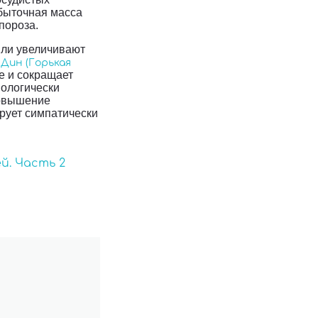
збыточная масса
опороза.
или увеличивают
 Дин (Горькая
е и сокращает
иологически
повышение
ирует симпатически
й. Часть 2