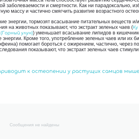
й заболеваемости и смертности. Как ни парадоксально, и
тную массу и частично смягчить развитие возрастного осте
ие энергии, тормозят всасывание питательных веществ и/
ния на животных показывают, что экстракт зеленых чаев (
Ку
) уменьшает всасывание липидов в кишечник
 (Горный улун)
 энергии. Кроме того, употребление зеленых чаев или их б
офеина) помогает бороться с ожирением, частично, через 
сследования показывают, что экстракт зеленых чаев стимул
приводит к остеопении у растущих самцов мыше
Сообщения не найдены